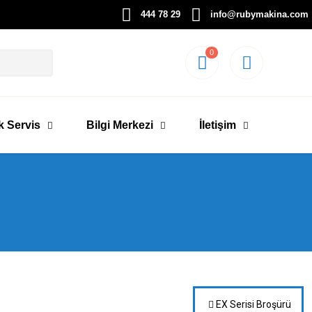
444 78 29
info@rubymakina.com
0
k Servis
Bilgi Merkezi
İletişim
EX Serisi Broşürü