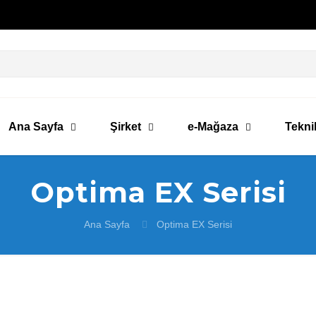
Ana Sayfa
Şirket
e-Mağaza
Tekni
Optima EX Serisi
Ana Sayfa
Optima EX Serisi