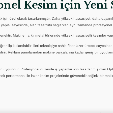
onel Kesim için Yeni 
ak için özel olarak tasarlanmıştır. Daha yüksek hassasiyet, daha dayanıkl
alı yapısı sayesinde, alan tasarrufu sağlarken aynı zamanda profesyonel 
 seçenektir. Makine, farklı metal türlerinde yüksek hassasiyetli kesimle
enilip kullanılabilir. İleri teknolojiye sahip fiber lazer üreteci sayesinde
a indirir. Reklam panolarından makine parçalarına kadar geniş bir uygul
r için uygundur. Profesyonel düzeyde iş yapanlar için tasarlanmış olan 
sek performansı ile lazer kesim projelerinde güvenebileceğiniz bir maki