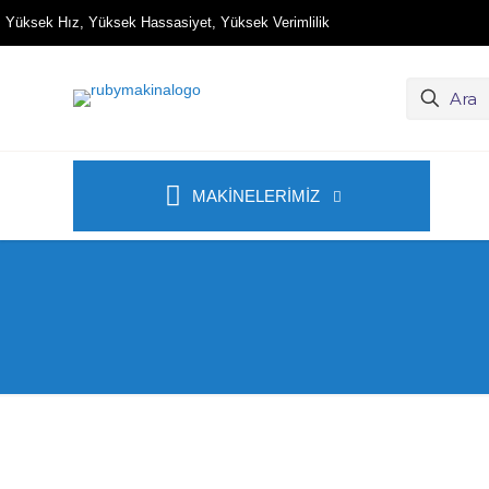
Yüksek Hız, Yüksek Hassasiyet, Yüksek Verimlilik
MAKİNELERİMİZ