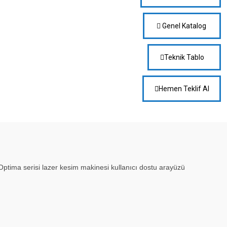
Genel Katalog
Teknik Tablo
Hemen Teklif Al
. Optima serisi lazer kesim makinesi kullanıcı dostu arayüzü