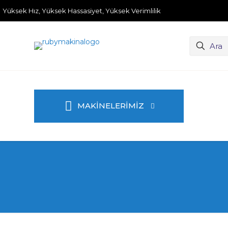
Yüksek Hız, Yüksek Hassasiyet, Yüksek Verimlilik
MAKİNELERİMİZ