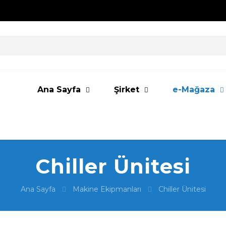
Ana Sayfa
Şirket
e-Mağaza
Chiller Ünitesi
Ana Sayfa
Makine Ekipmanları
Chiller Ünitesi