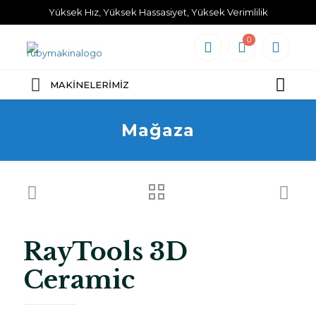
Yüksek Hız, Yüksek Hassasiyet, Yüksek Verimlilik
0
MAKİNELERİMİZ
Mağaza
RayTools 3D
Ceramic