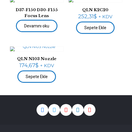
D37-F150 D30-F155
QLN K2C20
Focus Lens
252,31
$
+ KDV
Devamını oku
Sepete Ekle
QLN N103 Nozzle
174,67
$
+ KDV
Sepete Ekle