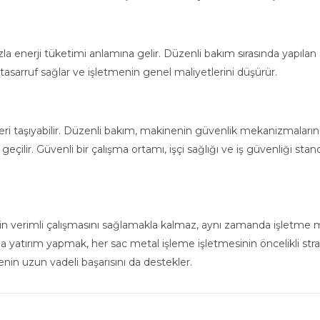
la enerji tüketimi anlamına gelir. Düzenli bakım sırasında yapıla
3+dört=?
nde tasarruf sağlar ve işletmenin genel maliyetlerini düşürür.
skleri taşıyabilir. Düzenli bakım, makinenin güvenlik mekanizmalar
çilir. Güvenli bir çalışma ortamı, işçi sağlığı ve iş güvenliği stand
verimli çalışmasını sağlamakla kalmaz, aynı zamanda işletme maliye
 yatırım yapmak, her sac metal işleme işletmesinin öncelikli strate
in uzun vadeli başarısını da destekler.