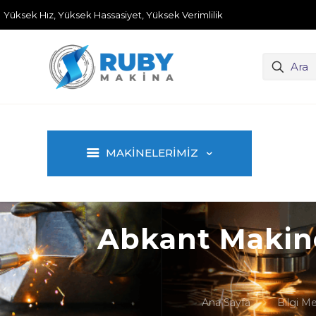
Yüksek Hız, Yüksek Hassasiyet, Yüksek Verimlilik
MAKİNELERİMİZ
Abkant Makine
Ana Sayfa
Bilgi Me