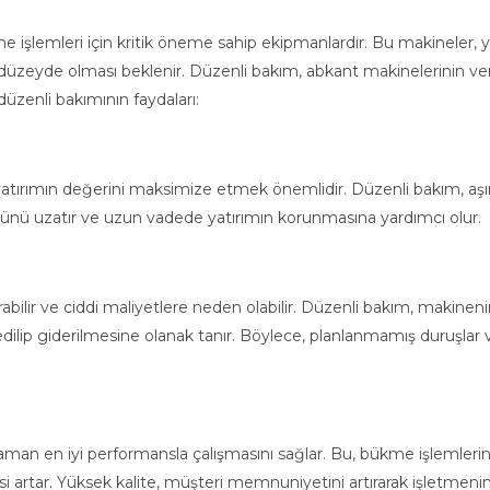
işlemleri için kritik öneme sahip ekipmanlardır. Bu makineler, yü
düzeyde olması beklenir. Düzenli bakım, abkant makinelerinin verim
Güncel Katal
düzenli bakımının faydaları:
Lazer kesim makineleri ve sac metal işleme çözü
detaylarıyla inceleyin. Güncel ürün kataloğumuz
yatırımın değerini maksimize etmek önemlidir. Düzenli bakım, aşı
erişin.
rünü uzatır ve uzun vadede yatırımın korunmasına yardımcı olur.
bilir ve ciddi maliyetlere neden olabilir. Düzenli bakım, makinenin 
edilip giderilmesine olanak tanır. Böylece, planlanmamış duruşla
n en iyi performansla çalışmasını sağlar. Bu, bükme işlemlerinin tu
itesi artar. Yüksek kalite, müşteri memnuniyetini artırarak işletme