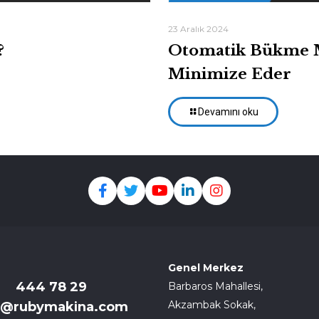
23 Aralık 2024
?
Otomatik Bükme Me
Minimize Eder
Devamını oku
Genel Merkez
444 78 29
Barbaros Mahallesi,
Akzambak Sokak,
o@rubymakina.com