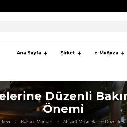
Ana Sayfa
Şirket
e-Mağaza
lerine Düzenli Bak
Önemi
rkezi
Büküm Merkezi
Abkant Makinelerine Düzenli B