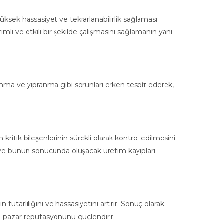
ksek hassasiyet ve tekrarlanabilirlik sağlaması
✕
li ve etkili bir şekilde çalışmasını sağlamanın yanı
og
mlerimizi teknik
a hemen ücretsiz
nma ve yıpranma gibi sorunları erken tespit ederek,
kritik bileşenlerinin sürekli olarak kontrol edilmesini
r ve bunun sonucunda oluşacak üretim kayıpları
tarlılığını ve hassasiyetini artırır. Sonuç olarak,
nin pazar reputasyonunu güçlendirir.