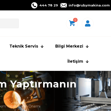
444 78 29
info@rubymakina.com
0
Teknik Servis
Bilgi Merkezi
İletişim
ım Yaptırmanın
akım Yaptırmanın Önemi