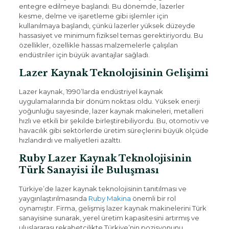
entegre edilmeye başlandı. Bu dönemde, lazerler
kesme, delme ve işaretleme gibi işlemler için
kullanılmaya başlandı, çünkü lazerler yüksek düzeyde
hassasiyet ve minimum fiziksel temas gerektiriyordu. Bu
özellikler, özellikle hassas malzemelerle çalışılan
endüstriler için büyük avantajlar sağladı.
Lazer Kaynak Teknolojisinin Gelişimi
Lazer kaynak, 1990’larda endüstriyel kaynak
uygulamalarında bir dönüm noktası oldu. Yüksek enerji
yoğunluğu sayesinde, lazer kaynak makineleri, metalleri
hızlı ve etkili bir şekilde birleştirebiliyordu. Bu, otomotiv ve
havacılık gibi sektörlerde üretim süreçlerini büyük ölçüde
hızlandırdı ve maliyetleri azalttı.
Ruby Lazer Kaynak Teknolojisinin
Türk Sanayisi ile Buluşması
Türkiye’de lazer kaynak teknolojisinin tanıtılması ve
yaygınlaştırılmasında
Ruby Makina
önemli bir rol
oynamıştır. Firma, gelişmiş lazer kaynak makinelerini Türk
sanayisine sunarak, yerel üretim kapasitesini artırmış ve
uluslararası rekabetçilikte Türkiye’nin pozisyonunu