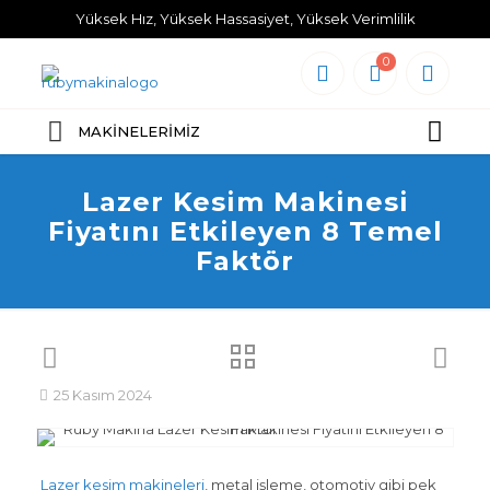
Yüksek Hız, Yüksek Hassasiyet, Yüksek Verimlilik
0
MAKİNELERİMİZ
Lazer Kesim Makinesi
Fiyatını Etkileyen 8 Temel
Faktör
25 Kasım 2024
Lazer kesim makineleri
, metal işleme, otomotiv gibi pek