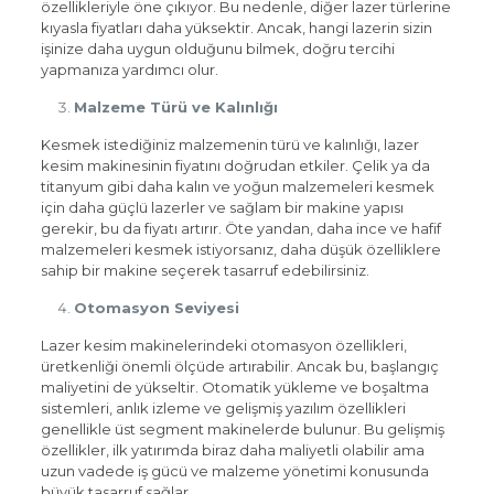
özellikleriyle öne çıkıyor. Bu nedenle, diğer lazer türlerine
kıyasla fiyatları daha yüksektir. Ancak, hangi lazerin sizin
işinize daha uygun olduğunu bilmek, doğru tercihi
yapmanıza yardımcı olur.
Malzeme Türü ve Kalınlığı
Kesmek istediğiniz malzemenin türü ve kalınlığı, lazer
kesim makinesinin fiyatını doğrudan etkiler. Çelik ya da
titanyum gibi daha kalın ve yoğun malzemeleri kesmek
için daha güçlü lazerler ve sağlam bir makine yapısı
gerekir, bu da fiyatı artırır. Öte yandan, daha ince ve hafif
malzemeleri kesmek istiyorsanız, daha düşük özelliklere
sahip bir makine seçerek tasarruf edebilirsiniz.
Otomasyon Seviyesi
Lazer kesim makinelerindeki otomasyon özellikleri,
üretkenliği önemli ölçüde artırabilir. Ancak bu, başlangıç
maliyetini de yükseltir. Otomatik yükleme ve boşaltma
sistemleri, anlık izleme ve gelişmiş yazılım özellikleri
genellikle üst segment makinelerde bulunur. Bu gelişmiş
özellikler, ilk yatırımda biraz daha maliyetli olabilir ama
uzun vadede iş gücü ve malzeme yönetimi konusunda
büyük tasarruf sağlar.