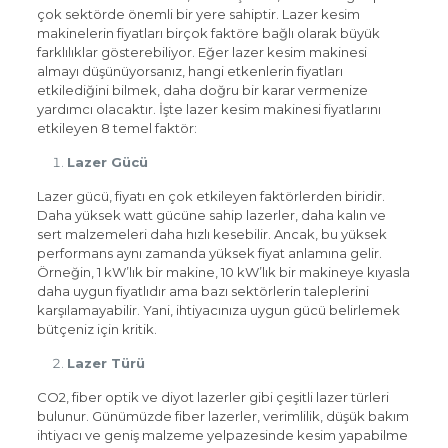
çok sektörde önemli bir yere sahiptir. Lazer kesim
makinelerin fiyatları birçok faktöre bağlı olarak büyük
farklılıklar gösterebiliyor. Eğer lazer kesim makinesi
almayı düşünüyorsanız, hangi etkenlerin fiyatları
etkilediğini bilmek, daha doğru bir karar vermenize
yardımcı olacaktır. İşte lazer kesim makinesi fiyatlarını
etkileyen 8 temel faktör:
Lazer Gücü
Lazer gücü, fiyatı en çok etkileyen faktörlerden biridir.
Daha yüksek watt gücüne sahip lazerler, daha kalın ve
sert malzemeleri daha hızlı kesebilir. Ancak, bu yüksek
performans aynı zamanda yüksek fiyat anlamına gelir.
Örneğin, 1 kW’lık bir makine, 10 kW’lık bir makineye kıyasla
daha uygun fiyatlıdır ama bazı sektörlerin taleplerini
karşılamayabilir. Yani, ihtiyacınıza uygun gücü belirlemek
bütçeniz için kritik.
Lazer Türü
CO2, fiber optik ve diyot lazerler gibi çeşitli lazer türleri
bulunur. Günümüzde fiber lazerler, verimlilik, düşük bakım
ihtiyacı ve geniş malzeme yelpazesinde kesim yapabilme