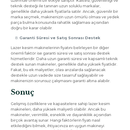
üzerinde önemli bir etkiye sahiptir. Kalitesi, güvenilirliği ve
teknik desteği ile tanınan uzun soluklu markalar,
genellikle daha yüksek fiyatlarla satılır. Ancak, güvenilir bir
marka seçmek, makinenizin uzun ömürlü olması ve yedek
parça bulma konusunda rahatlık sağlaması açısından
doğru bir karar olabilir.
Garanti Süresi ve Satış Sonrası Destek
Lazer kesim makinelerinin fiyatını belirleyen bir diğer
önemli faktör ise garanti süresi ve satış sonrası destek
hizmetleridir. Daha uzun garanti süresi ve kapsamlı teknik
destek sunan makineler, genellikle daha yüksek fiyatlıdır.
Fakat, bu ek maliyetler, olası arızalarda sağlanacak
destekle uzun vadede size tasarruf sağlayabilir ve
makinenizin sorunsuz çalışmasını garanti altına alabilir.
Sonuç
Gelişmiş özelliklere ve kapasitelere sahip lazer kesim
makineleri, daha yüksek maliyetli olabilir. Ancak bu
makineler, verimlilik, esneklik ve dayanıklılık açısından
birçok avantaj sunar. Hangi faktörlerin fiyatı nasıl
etkilediğini bilmek, ihtiyacınıza en uygun makineyi